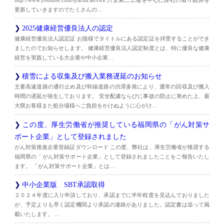
更新していきますのでたくさんの…
2025健康経営優良法人の認定
健康経営優良法人認定証 お陰様でタイトルにある認定証を拝受することができ
ましたのでお知らせします。 健康経営優良法人認定制度とは、特に優良な健康
経営を実践している大企業や中小企業…
積雪による収集及び搬入業務遅延のお知らせ
主要高速道路の通行止め及び幹線道路の渋滞多発により、通常の回収及び搬入
時間の遅延が発生しております。 安全配慮ならびに事故の防止に努めた上、最
大限お客様また処分場様へご負担をかけぬように心がけ…
この度、厚生労働省が推奨している福岡県の「がん対策サ
ポート企業」として登録されました
がん対策推進企業登録証ダウンロード この度、弊社は、厚生労働省が推奨する
福岡県の「がん対策サポート企業」として登録されましたことをご報告いたし
ます。 「がん対策サポート企業」とは…
中小企業版 SBT承認取得
２０２４年度に入り申請しており、承認までに半年程度を見込んでおりました
が、予定よりも早く認定機関より承認の連絡がありました。認定書は追って掲
載いたします。 …