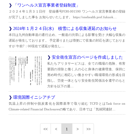
「ワンヘルス宣言事業者登録制度」
２０２４年１月３１日付 登録番号FOH-001590 ワンヘルス宣言事業者の登録
が完了しました事を お知らせいたします。 https://onehealth.pref.fukuok…
2024年１月２４日(水) 積雪による収集遅延のお知らせ
本日は九州自動車道の通行止め、一般道の渋滞による影響を受け 大幅な収集の
遅延が発生しております。 予定通りまたは増便にて収集の対応を講じておりま
すが 午前7：00現在で遅延が発生し…
安全衛生宣言のページを作成しました
私たちアリタサービスは、全ての職場の危険、有害
要因の排除と働く人の心と身体の健康増進、保持に
努め時代に相応しい働きやすい職場環境の形成を目
指し、労使一体となり安全衛生関係法令遵守のもと
方針を以下の通…
環境国際イニシアチブ
気温上昇の抑制や脱炭素化を国際基準で取り組む TCFDとはTask force on
Climate-related Financial Disclosuresの略であり、日本では「気候関連財…
1