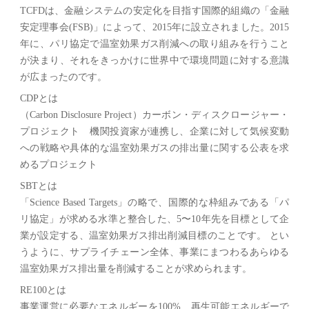
TCFDは、金融システムの安定化を目指す国際的組織の「金融
安定理事会(FSB)」によって、2015年に設立されました。2015
年に、パリ協定で温室効果ガス削減への取り組みを行うこと
が決まり、それをきっかけに世界中で環境問題に対する意識
が広まったのです。
CDPとは
（Carbon Disclosure Project）カーボン・ディスクロージャー・
プロジェクト 機関投資家が連携し、企業に対して気候変動
への戦略や具体的な温室効果ガスの排出量に関する公表を求
めるプロジェクト
SBTとは
「Science Based Targets」の略で、国際的な枠組みである「パ
リ協定」が求める⽔準と整合した、5〜10年先を⽬標として企
業が設定する、温室効果ガス排出削減⽬標のことです。 とい
うように、サプライチェーン全体、事業にまつわるあらゆる
温室効果ガス排出量を削減することが求められます。
RE100とは
事業運営に必要なエネルギーを100%、再生可能エネルギーで