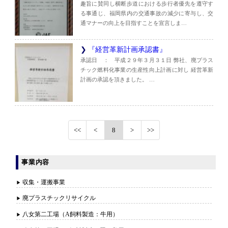
趣旨に賛同し横断歩道における歩行者優先を遵守す
る事通じ、福岡県内の交通事故の減少に寄与し、交
通マナーの向上を目指すことを宣言しま…
『経営革新計画承認書』
承認日 ： 平成２９年３月３１日 弊社、廃プラス
チック燃料化事業の生産性向上計画に対し 経営革新
計画の承認を頂きました。 …
8
事業内容
収集・運搬事業
廃プラスチックリサイクル
八女第二工場（A飼料製造：牛用）