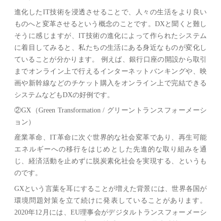
進化したIT技術を浸透させることで、人々の生活をより良い
ものへと変革させるという概念のことです。DXと聞くと難し
そうに感じますが、IT技術の進化によって作られたシステム
に着目してみると、私たちの生活にある身近なものが変化し
ていることが分かります。 例えば、銀行口座の開設から取引
までオンライン上で行えるインターネットバンキングや、映
画や新幹線などのチケット購入をオンライン上で完結できる
システムなどもDXの好例です。
②GX（Green Transformation / グリーントランスフォーメーシ
ョン）
産業革命、IT革命に次ぐ世界的な社会変革であり、再生可能
エネルギーへの移行をはじめとした先進的な取り組みを通
じ、経済活動を止めずに脱炭素化社会を実現する、というも
のです。
GXという言葉を耳にすることが増えた背景には、世界各国が
環境問題対策を立て続けに発表していることがあります。
2020年12月には、EU理事会がデジタルトランスフォーメーシ