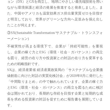
ョン（DX）とGXを両立し、地球にやさしい最先端技術を用い
ながら環境保護と経済の発展を推進すると発表しました。ま
た、中国やアメリカも温室効果ガス排出量実質ゼロを目指す
と明言しており、世界がグリーンな方向へ足並みを揃え出し
たことが伺えます。
③SX(Sustainable Transformation/サステナブル・トランスフォ
ーメーション)
不確実性が高まる環境下で、企業が「持続可能性」を重視
し、企業の稼ぐ力とESG（環境・社会・ガバナンス）の両立
を図り、経営の在り方や投資家との対話の在り方を変革する
ための戦略指針です。
SXは、経済産業省 経済産業政策局の「サステナブルな企業価
値創造に向けた対話の実質化検討会」が2020年8月に発行した
「中間取りまとめ」の中で触れられています。企業の稼ぐ力
とESG（環境・社会・ガバナンス）の両立を図るために検討
会は開かれており、長期的な存続を目指す企業と短期的な成
長を求める投資家の対話を促すために報告書を展開していま
す。