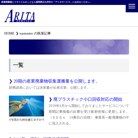
産業廃棄物とリサイクルのことなら福岡県北九州市の「アリタサービス」にお任せください。
HOME
wpmaster の執筆記事
一覧
20期の産業廃棄物収集運搬量を公開します。
財務諸表においては決算書が出来次第、公開します。 …
廃プラスチック小口回収対応の開始
2019年4月から開始しておりましたサービスについて
新聞記事掲載の反響を受け最新情報に更新します。
（ＳＤＧｓ 14番目の目標） 事業系一般廃棄物の中
に混入される…