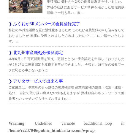
集積場に 弊社から2名の作業員派遣を行いました。
弊社の社訓にあるサービス精神を活かした地域貢献
活動で 一刻も早い、復…
ふくおか3Rメンバーズ会員登録完了
弊社の3R推進活動を更に活性化させるため このたび会員登録の申し込みをして
おりましたが 無事に受理されましたされましたので ここにご報告いたしま
す。 …
北九州市産廃処分優良認定
本年6月に許可更新期限を迎え、更新とともに優良認定を申請しておりました
が 5月27日に優良認定を取得する事ができました。 今後も、許可証の優良マー
クに恥じる事がないように…
アリタサービスで出来る事
ご家庭又は、事業所の引っ越後の廃棄物管理 産業廃棄物の処理（収集・運搬・
処分） 自社で取り扱い出来ない物もありますが 弊社独自のネットワークで他
業者とのマッチングも行っておりますの…
Warning
: Undefined variable $additional_loop in
/home/r2237046/public_html/arita-s.com/wp/wp-