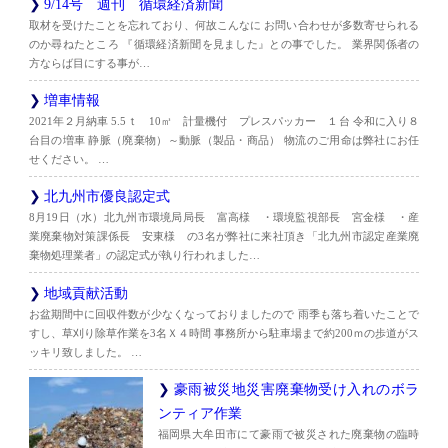
9/14号 週刊 循環経済新聞
取材を受けたことを忘れており、何故こんなに お問い合わせが多数寄せられる
のか尋ねたところ 『循環経済新聞を見ました』との事でした。 業界関係者の
方ならば目にする事が…
増車情報
2021年２月納車 5.5ｔ 10㎥ 計量機付 プレスパッカー １台 令和に入り８
台目の増車 静脈（廃棄物）～動脈（製品・商品） 物流のご用命は弊社にお任
せください。 …
北九州市優良認定式
8月19日（水）北九州市環境局局長 富高様 ・環境監視部長 宮金様 ・産
業廃棄物対策課係長 安東様 の3名が弊社に来社頂き「北九州市認定産業廃
棄物処理業者」の認定式が執り行われました…
地域貢献活動
お盆期間中に回収件数が少なくなっておりましたので 雨季も落ち着いたことで
すし、草刈り除草作業を3名Ｘ４時間 事務所から駐車場まで約200ｍの歩道がス
ッキリ致しました。 …
豪雨被災地災害廃棄物受け入れのボラ
ンティア作業
福岡県大牟田市にて豪雨で被災された廃棄物の臨時