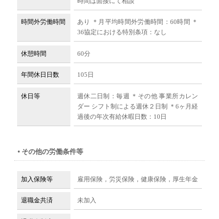
時間は面接にて相談
時間外労働時間
あり ＊月平均時間外労働時間：60時間 ＊
36協定における特別条項：なし
休憩時間
60分
年間休日日数
105日
休日等
週休二日制：毎週 ＊その他 事業所カレン
ダー シフト制による週休２日制 ＊6ヶ月経
過後の年次有給休暇日数：10日
その他の労働条件等
加入保険等
雇用保険，労災保険，健康保険，厚生年金
退職金共済
未加入