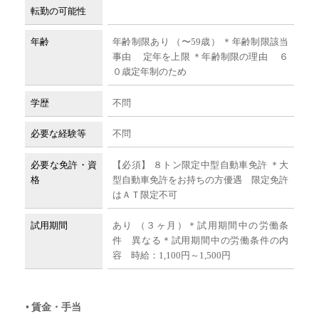
転勤の可能性
年齢
年齢制限あり （〜59歳） ＊年齢制限該当
事由 定年を上限 ＊年齢制限の理由 ６
０歳定年制のため
学歴
不問
必要な経験等
不問
必要な免許・資
【必須】 ８トン限定中型自動車免許 ＊大
格
型自動車免許をお持ちの方優遇 限定免許
はＡＴ限定不可
試用期間
あり （３ヶ月）＊試用期間中の労働条
件 異なる＊試用期間中の労働条件の内
容 時給：1,100円～1,500円
賃金・手当