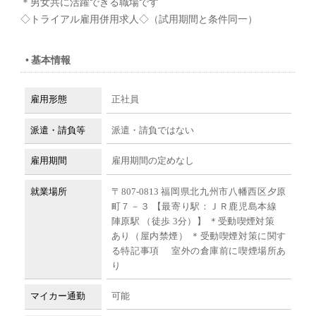
＊男女共に活躍できる職場です
◇トライアル雇用併用求人◇（試用期間と条件同一）
基本情報
雇用形態
正社員
派遣・請負等
派遣・請負ではない
雇用期間
雇用期間の定めなし
就業場所
〒807-0813 福岡県北九州市八幡西区夕原
町７－３ 【最寄り駅：ＪＲ鹿児島本線
陣原駅 （徒歩 3分）】 ＊受動喫煙対策
あり（屋内禁煙） ＊受動喫煙対策に関す
る特記事項 室外の倉庫前に喫煙場所あ
り
マイカー通勤
可能